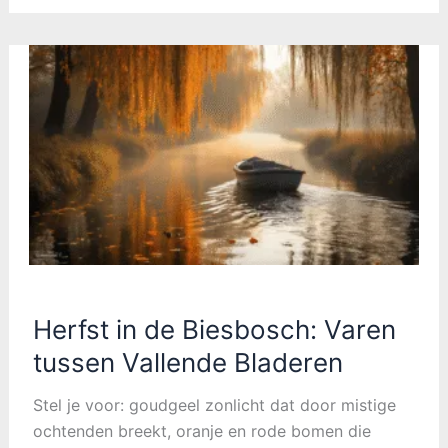
“Warme
Wereld”
2025:
Creëer
een
Gezellig
en
Karaktervol
Interieur
Herfst in de Biesbosch: Varen
tussen Vallende Bladeren
Stel je voor: goudgeel zonlicht dat door mistige
ochtenden breekt, oranje en rode bomen die