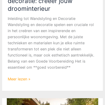
decoratie: creëer jouw
droominterieur
Inleiding tot Wandstyling en Decoratie
Wandstyling en decoratie spelen een cruciale rol
in het creëren van een inspirerende en
persoonlijke woonomgeving. Met de juiste
technieken en materialen kun je elke ruimte
transformeren tot een plek die niet alleen
functioneel is, maar ook esthetisch aantrekkelijk.
Belang van een Goede Voorbereiding Het is
essentieel om **goed voorbereid**
De
Meer lezen »
kunst
van
wandstyling
en