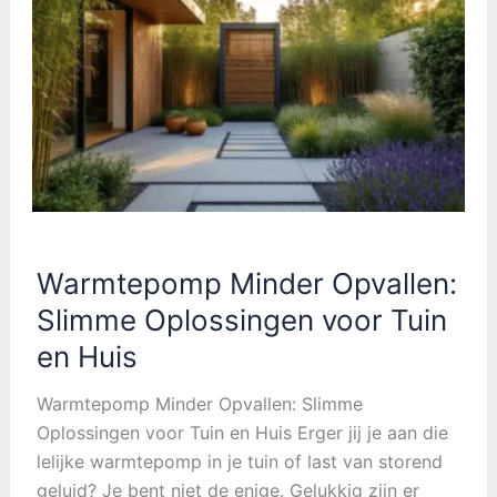
decoratie:
creëer
jouw
droominterieur
Warmtepomp Minder Opvallen:
Slimme Oplossingen voor Tuin
en Huis
Warmtepomp Minder Opvallen: Slimme
Oplossingen voor Tuin en Huis Erger jij je aan die
lelijke warmtepomp in je tuin of last van storend
geluid? Je bent niet de enige. Gelukkig zijn er