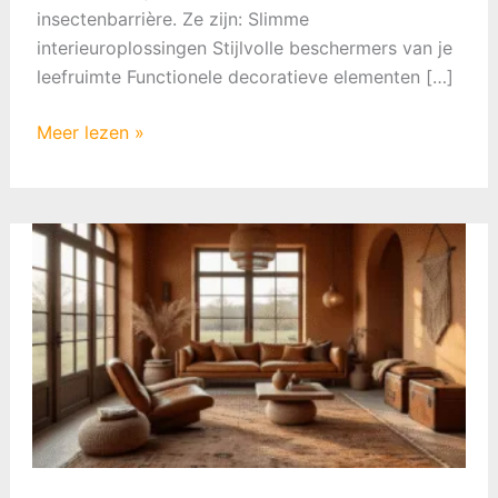
insectenbarrière. Ze zijn: Slimme
interieuroplossingen Stijlvolle beschermers van je
leefruimte Functionele decoratieve elementen […]
Hordeuren:
Meer lezen »
De
Perfecte
Balans
tussen
Functionaliteit
en
Stijl