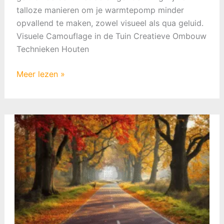
talloze manieren om je warmtepomp minder
opvallend te maken, zowel visueel als qua geluid.
Visuele Camouflage in de Tuin Creatieve Ombouw
Technieken Houten
Warmtepomp
Meer lezen »
Minder
Opvallen:
Slimme
Oplossingen
voor
Tuin
en
Huis