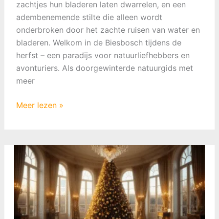
zachtjes hun bladeren laten dwarrelen, en een
adembenemende stilte die alleen wordt
onderbroken door het zachte ruisen van water en
bladeren. Welkom in de Biesbosch tijdens de
herfst – een paradijs voor natuurliefhebbers en
avonturiers. Als doorgewinterde natuurgids met
meer
Herfst
Meer lezen »
in
de
Biesbosch:
Varen
tussen
Vallende
Bladeren