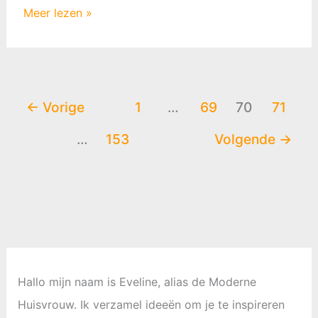
Magische
Meer lezen »
Herfsttochten:
Ontdek
de
Adembenemende
Bossen
←
Vorige
1
…
69
70
71
van
…
153
Volgende
→
Apeldoorn
op
de
Fiets
Hallo mijn naam is Eveline, alias de Moderne
Huisvrouw. Ik verzamel ideeën om je te inspireren