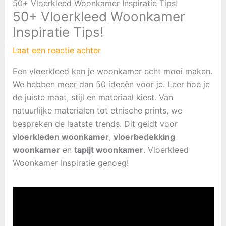
50+ Vloerkleed Woonkamer Inspiratie Tips!
50+ Vloerkleed Woonkamer
Inspiratie Tips!
Laat een reactie achter
Een vloerkleed kan je woonkamer echt mooi maken.
We hebben meer dan 50 ideeën voor je. Leer hoe je
de juiste maat, stijl en materiaal kiest. Van
natuurlijke materialen tot etnische prints, we
bespreken de laatste trends. Dit geldt voor
vloerkleden woonkamer
,
vloerbedekking
woonkamer
en
tapijt woonkamer
. Vloerkleed
Woonkamer Inspiratie genoeg!