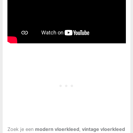
Zoek je een
modern vloerkleed
,
vintage vloerkleed