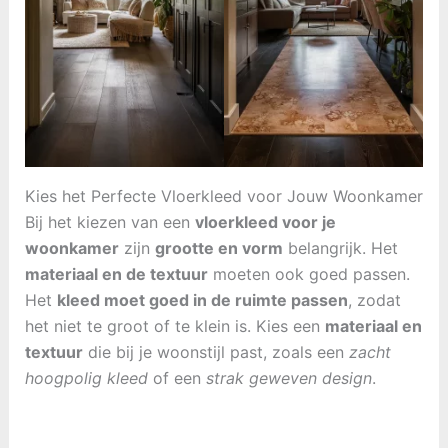
Kies het Perfecte Vloerkleed voor Jouw Woonkamer
Bij het kiezen van een
vloerkleed voor je
woonkamer
zijn
grootte en vorm
belangrijk. Het
materiaal en de textuur
moeten ook goed passen.
Het
kleed moet goed in de ruimte passen
, zodat
het niet te groot of te klein is. Kies een
materiaal en
textuur
die bij je woonstijl past, zoals een
zacht
hoogpolig kleed
of een
strak geweven design
.