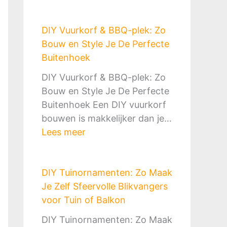
B
n
a
o
g
k
DIY Vuurkorf & BBQ-plek: Zo
u
M
B
Bouw en Style Je De Perfecte
w
a
o
Buitenhoek
J
k
u
e
e
DIY Vuurkorf & BBQ-plek: Zo
w
E
n
Bouw en Style Je De Perfecte
e
i
:
Buitenhoek Een DIY vuurkorf
n
g
Z
bouwen is makkelijker dan je…
:
e
o
:
Lees meer
D
n
D
D
e
B
o
I
C
u
e
DIY Tuinornamenten: Zo Maak
Y
o
i
J
Je Zelf Sfeervolle Blikvangers
V
m
t
e
voor Tuin of Balkon
u
p
e
H
u
l
DIY Tuinornamenten: Zo Maak
n
e