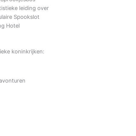
stieke leiding over
laire Spookslot
ng Hotel
ieke koninkrijken:
 avonturen