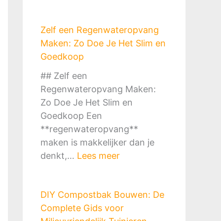
Zelf een Regenwateropvang
Maken: Zo Doe Je Het Slim en
Goedkoop
## Zelf een
Regenwateropvang Maken:
Zo Doe Je Het Slim en
Goedkoop Een
**regenwateropvang**
maken is makkelijker dan je
:
denkt,…
Lees meer
Z
e
DIY Compostbak Bouwen: De
l
Complete Gids voor
f