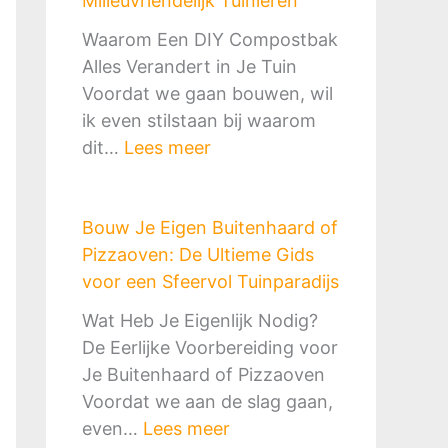
Milieuvriendelijk Tuinieren
e
e
Waarom Een DIY Compostbak
n
Alles Verandert in Je Tuin
R
Voordat we gaan bouwen, wil
e
ik even stilstaan bij waarom
g
:
dit…
Lees meer
e
D
n
I
w
Bouw Je Eigen Buitenhaard of
Y
a
Pizzaoven: De Ultieme Gids
C
t
voor een Sfeervol Tuinparadijs
o
e
m
Wat Heb Je Eigenlijk Nodig?
r
p
De Eerlijke Voorbereiding voor
o
o
Je Buitenhaard of Pizzaoven
p
s
Voordat we aan de slag gaan,
v
t
:
even…
Lees meer
a
b