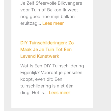
r
e
Je Zelf Sfeervolle Blikvangers
h
t
k
t
voor Tuin of Balkon Ik weet
a
S
o
e
nog goed hoe mijn balkon
a
l
r
G
:
eruitzag…
Lees meer
r
i
f
i
D
d
m
&
d
I
o
e
B
s
DIY Tuinschilderingen: Zo
Y
f
n
B
v
Maak Je Je Tuin Tot Een
T
P
G
Q
o
Levend Kunstwerk
u
i
o
-
o
i
z
Wat Is Een DIY Tuinschildering
e
p
r
n
z
Eigenlijk? Voordat je penselen
d
l
M
o
a
koopt, even dit: Een
k
e
i
r
o
tuinschildering is niet één
o
k
l
n
v
:
ding. Het is…
Lees meer
o
:
i
a
e
D
p
Z
e
m
n
I
o
u
e