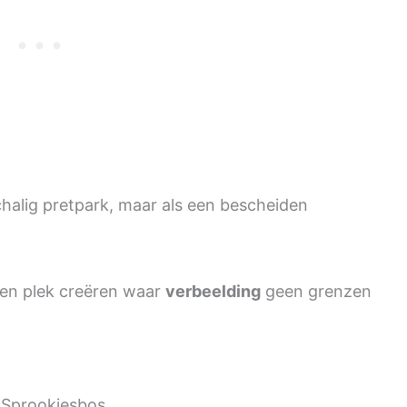
chalig pretpark, maar als een bescheiden
 een plek creëren waar
verbeelding
geen grenzen
t Sprookjesbos