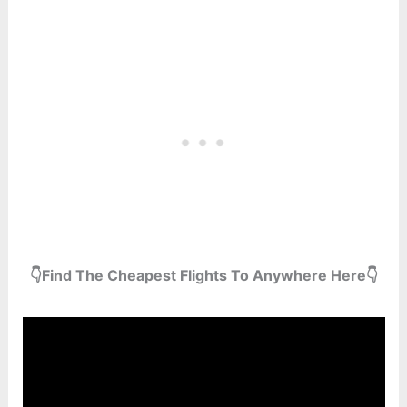
👇Find The Cheapest Flights To Anywhere Here👇