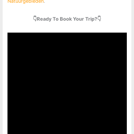
Natuurgebieden
.
👇Ready To Book Your Trip?👇