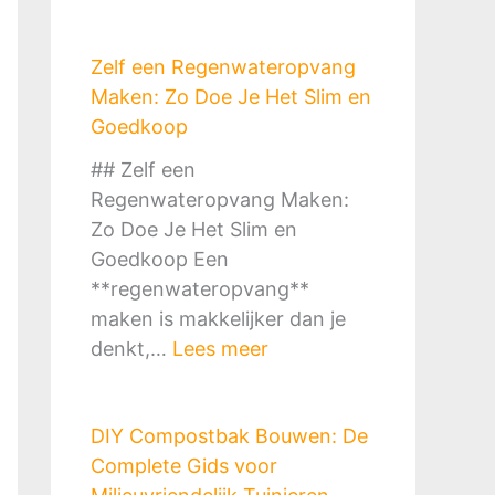
Zelf een Regenwateropvang
Maken: Zo Doe Je Het Slim en
Goedkoop
## Zelf een
Regenwateropvang Maken:
Zo Doe Je Het Slim en
Goedkoop Een
**regenwateropvang**
maken is makkelijker dan je
:
denkt,…
Lees meer
Z
e
DIY Compostbak Bouwen: De
l
Complete Gids voor
f