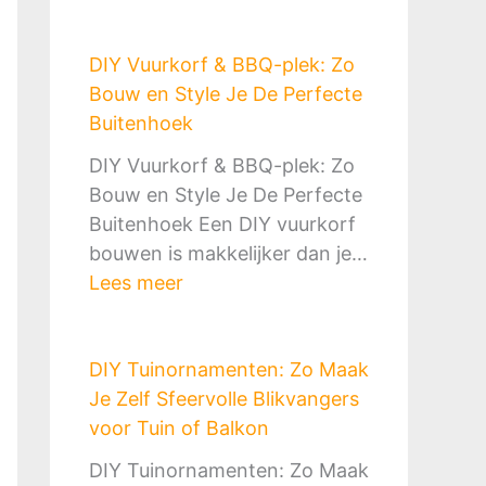
B
n
a
o
g
k
DIY Vuurkorf & BBQ-plek: Zo
u
M
B
Bouw en Style Je De Perfecte
w
a
o
Buitenhoek
J
k
u
e
e
DIY Vuurkorf & BBQ-plek: Zo
w
E
n
Bouw en Style Je De Perfecte
e
i
:
Buitenhoek Een DIY vuurkorf
n
g
Z
bouwen is makkelijker dan je…
:
e
o
:
Lees meer
D
n
D
D
e
B
o
I
C
u
e
DIY Tuinornamenten: Zo Maak
Y
o
i
J
Je Zelf Sfeervolle Blikvangers
V
m
t
e
voor Tuin of Balkon
u
p
e
H
u
l
DIY Tuinornamenten: Zo Maak
n
e