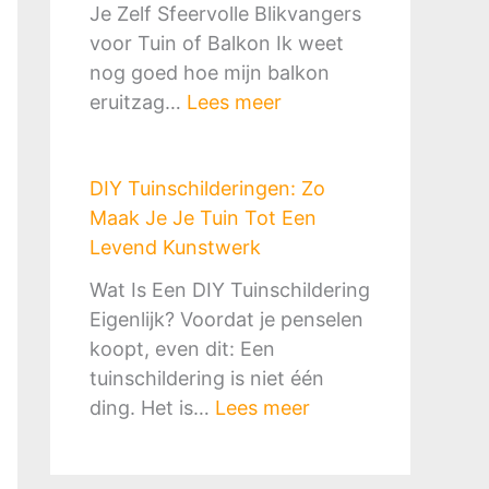
r
e
Je Zelf Sfeervolle Blikvangers
h
t
k
t
voor Tuin of Balkon Ik weet
a
S
o
e
nog goed hoe mijn balkon
a
l
r
G
:
eruitzag…
Lees meer
r
i
f
i
D
d
m
&
d
I
o
e
B
s
DIY Tuinschilderingen: Zo
Y
f
n
B
v
Maak Je Je Tuin Tot Een
T
P
G
Q
o
Levend Kunstwerk
u
i
o
-
o
i
z
Wat Is Een DIY Tuinschildering
e
p
r
n
z
Eigenlijk? Voordat je penselen
d
l
M
o
a
koopt, even dit: Een
k
e
i
r
o
tuinschildering is niet één
o
k
l
n
v
:
ding. Het is…
Lees meer
o
:
i
a
e
D
p
Z
e
m
n
I
o
u
e