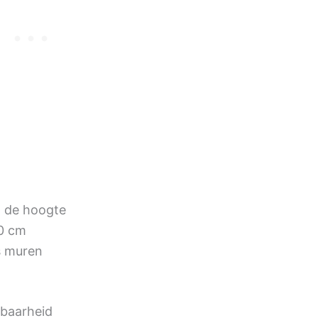
n de hoogte
00 cm
s muren
baarheid