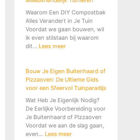
Milieuvriendelijk Tuinieren
e
e
Waarom Een DIY Compostbak
n
Alles Verandert in Je Tuin
R
Voordat we gaan bouwen, wil
e
ik even stilstaan bij waarom
g
:
dit…
Lees meer
e
D
n
I
w
Bouw Je Eigen Buitenhaard of
Y
a
Pizzaoven: De Ultieme Gids
C
t
voor een Sfeervol Tuinparadijs
o
e
m
Wat Heb Je Eigenlijk Nodig?
r
p
De Eerlijke Voorbereiding voor
o
o
Je Buitenhaard of Pizzaoven
p
s
Voordat we aan de slag gaan,
v
t
:
even…
Lees meer
a
b