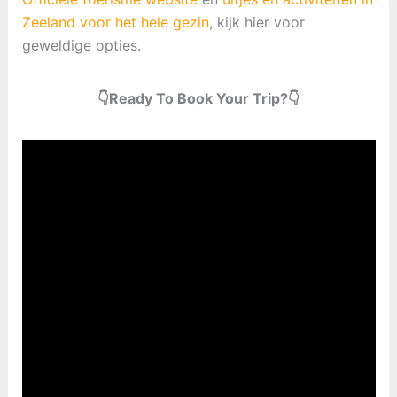
Zeeland voor het hele gezin
, kijk hier voor
geweldige opties.
👇Ready To Book Your Trip?👇