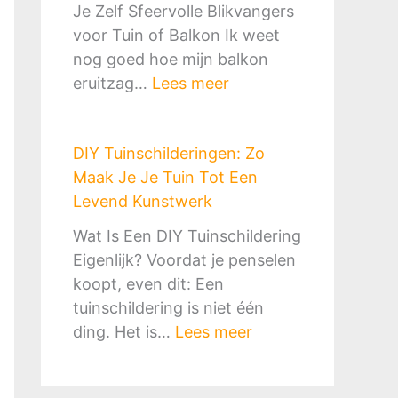
r
e
Je Zelf Sfeervolle Blikvangers
h
t
k
t
voor Tuin of Balkon Ik weet
a
S
o
e
nog goed hoe mijn balkon
a
l
r
G
:
eruitzag…
Lees meer
r
i
f
i
D
d
m
&
d
I
o
e
B
s
DIY Tuinschilderingen: Zo
Y
f
n
B
v
Maak Je Je Tuin Tot Een
T
P
G
Q
o
Levend Kunstwerk
u
i
o
-
o
i
z
Wat Is Een DIY Tuinschildering
e
p
r
n
z
Eigenlijk? Voordat je penselen
d
l
M
o
a
koopt, even dit: Een
k
e
i
r
o
tuinschildering is niet één
o
k
l
n
v
:
ding. Het is…
Lees meer
o
:
i
a
e
D
p
Z
e
m
n
I
o
u
e