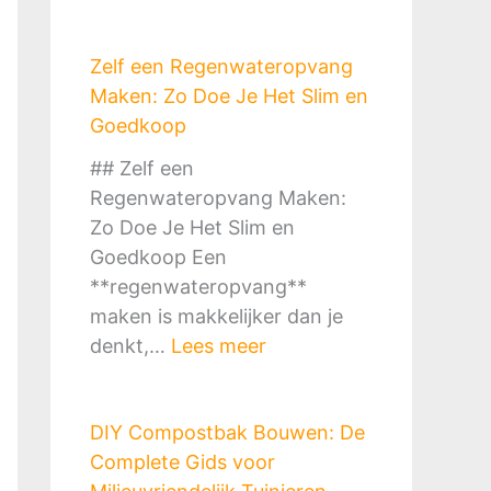
Zelf een Regenwateropvang
Maken: Zo Doe Je Het Slim en
Goedkoop
## Zelf een
Regenwateropvang Maken:
Zo Doe Je Het Slim en
Goedkoop Een
**regenwateropvang**
maken is makkelijker dan je
:
denkt,…
Lees meer
Z
e
DIY Compostbak Bouwen: De
l
Complete Gids voor
f