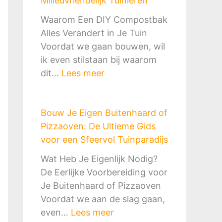
Milieuvriendelijk Tuinieren
e
e
Waarom Een DIY Compostbak
n
Alles Verandert in Je Tuin
R
Voordat we gaan bouwen, wil
e
ik even stilstaan bij waarom
g
:
dit…
Lees meer
e
D
n
I
w
Bouw Je Eigen Buitenhaard of
Y
a
Pizzaoven: De Ultieme Gids
C
t
voor een Sfeervol Tuinparadijs
o
e
m
Wat Heb Je Eigenlijk Nodig?
r
p
De Eerlijke Voorbereiding voor
o
o
Je Buitenhaard of Pizzaoven
p
s
Voordat we aan de slag gaan,
v
t
:
even…
Lees meer
a
b