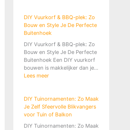
B
n
a
o
g
k
DIY Vuurkorf & BBQ-plek: Zo
u
M
B
Bouw en Style Je De Perfecte
w
a
o
Buitenhoek
J
k
u
e
e
DIY Vuurkorf & BBQ-plek: Zo
w
E
n
Bouw en Style Je De Perfecte
e
i
:
Buitenhoek Een DIY vuurkorf
n
g
Z
bouwen is makkelijker dan je…
:
e
o
:
Lees meer
D
n
D
D
e
B
o
I
C
u
e
DIY Tuinornamenten: Zo Maak
Y
o
i
J
Je Zelf Sfeervolle Blikvangers
V
m
t
e
voor Tuin of Balkon
u
p
e
H
u
l
DIY Tuinornamenten: Zo Maak
n
e