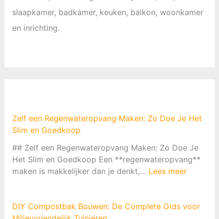
slaapkamer, badkamer, keuken, balkon, woonkamer
en inrichting.
Zelf een Regenwateropvang Maken: Zo Doe Je Het
Slim en Goedkoop
## Zelf een Regenwateropvang Maken: Zo Doe Je
Het Slim en Goedkoop Een **regenwateropvang**
:
maken is makkelijker dan je denkt,…
Lees meer
Z
e
l
DIY Compostbak Bouwen: De Complete Gids voor
f
Milieuvriendelijk Tuinieren