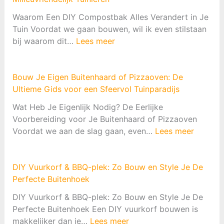
e
Waarom Een DIY Compostbak Alles Verandert in Je
e
Tuin Voordat we gaan bouwen, wil ik even stilstaan
n
:
bij waarom dit…
Lees meer
R
D
e
I
g
Y
Bouw Je Eigen Buitenhaard of Pizzaoven: De
e
C
Ultieme Gids voor een Sfeervol Tuinparadijs
n
o
w
Wat Heb Je Eigenlijk Nodig? De Eerlijke
m
a
Voorbereiding voor Je Buitenhaard of Pizzaoven
p
t
:
Voordat we aan de slag gaan, even…
Lees meer
o
e
B
s
r
o
t
o
u
DIY Vuurkorf & BBQ-plek: Zo Bouw en Style Je De
b
p
w
Perfecte Buitenhoek
a
v
J
k
DIY Vuurkorf & BBQ-plek: Zo Bouw en Style Je De
a
e
B
Perfecte Buitenhoek Een DIY vuurkorf bouwen is
n
E
o
:
makkelijker dan je…
Lees meer