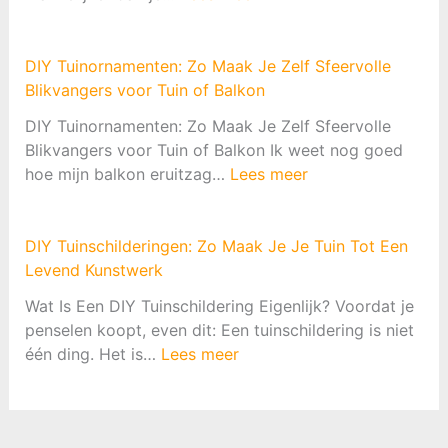
g
i
u
D
M
g
w
I
a
e
e
Y
DIY Tuinornamenten: Zo Maak Je Zelf Sfeervolle
k
n
n
V
Blikvangers voor Tuin of Balkon
e
B
:
u
n
u
DIY Tuinornamenten: Zo Maak Je Zelf Sfeervolle
D
u
:
i
Blikvangers voor Tuin of Balkon Ik weet nog goed
e
r
:
Z
t
hoe mijn balkon eruitzag…
Lees meer
C
k
D
o
e
o
o
I
D
n
m
r
Y
o
h
DIY Tuinschilderingen: Zo Maak Je Je Tuin Tot Een
p
f
T
e
a
Levend Kunstwerk
l
&
u
J
a
e
B
Wat Is Een DIY Tuinschildering Eigenlijk? Voordat je
i
e
r
t
B
penselen koopt, even dit: Een tuinschildering is niet
n
H
d
e
:
Q
één ding. Het is…
Lees meer
o
e
o
G
D
-
r
t
f
i
I
p
n
S
P
d
Y
l
a
l
i