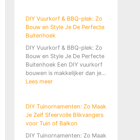
B
n
a
o
g
k
DIY Vuurkorf & BBQ-plek: Zo
u
M
B
Bouw en Style Je De Perfecte
w
a
o
Buitenhoek
J
k
u
e
e
DIY Vuurkorf & BBQ-plek: Zo
w
E
n
Bouw en Style Je De Perfecte
e
i
:
Buitenhoek Een DIY vuurkorf
n
g
Z
bouwen is makkelijker dan je…
:
e
o
:
Lees meer
D
n
D
D
e
B
o
I
C
u
e
DIY Tuinornamenten: Zo Maak
Y
o
i
J
Je Zelf Sfeervolle Blikvangers
V
m
t
e
voor Tuin of Balkon
u
p
e
H
u
l
DIY Tuinornamenten: Zo Maak
n
e