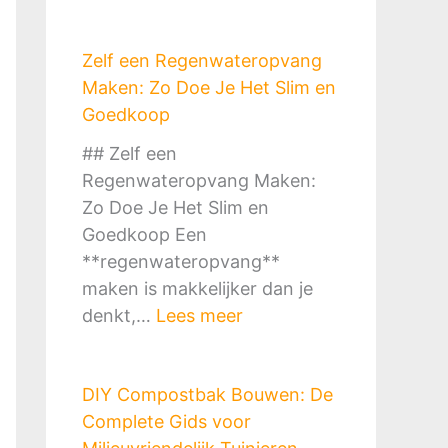
Zelf een Regenwateropvang
Maken: Zo Doe Je Het Slim en
Goedkoop
## Zelf een
Regenwateropvang Maken:
Zo Doe Je Het Slim en
Goedkoop Een
**regenwateropvang**
maken is makkelijker dan je
:
denkt,…
Lees meer
Z
e
DIY Compostbak Bouwen: De
l
Complete Gids voor
f