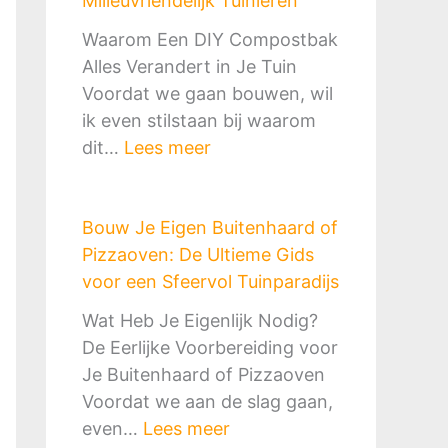
Milieuvriendelijk Tuinieren
e
e
Waarom Een DIY Compostbak
n
Alles Verandert in Je Tuin
R
Voordat we gaan bouwen, wil
e
ik even stilstaan bij waarom
g
:
dit…
Lees meer
e
D
n
I
w
Bouw Je Eigen Buitenhaard of
Y
a
Pizzaoven: De Ultieme Gids
C
t
voor een Sfeervol Tuinparadijs
o
e
m
Wat Heb Je Eigenlijk Nodig?
r
p
De Eerlijke Voorbereiding voor
o
o
Je Buitenhaard of Pizzaoven
p
s
Voordat we aan de slag gaan,
v
t
:
even…
Lees meer
a
b