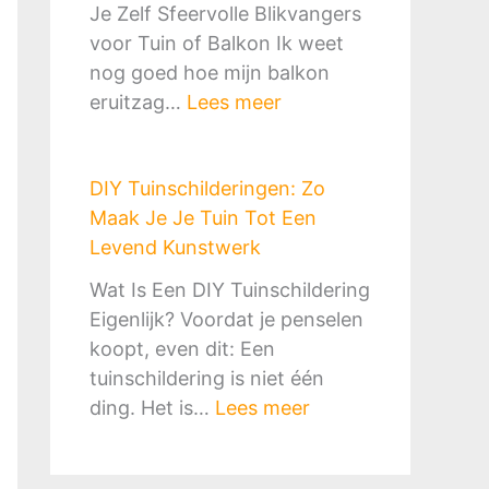
r
e
Je Zelf Sfeervolle Blikvangers
h
t
k
t
voor Tuin of Balkon Ik weet
a
S
o
e
nog goed hoe mijn balkon
a
l
r
G
:
eruitzag…
Lees meer
r
i
f
i
D
d
m
&
d
I
o
e
B
s
DIY Tuinschilderingen: Zo
Y
f
n
B
v
Maak Je Je Tuin Tot Een
T
P
G
Q
o
Levend Kunstwerk
u
i
o
-
o
i
z
Wat Is Een DIY Tuinschildering
e
p
r
n
z
Eigenlijk? Voordat je penselen
d
l
M
o
a
koopt, even dit: Een
k
e
i
r
o
tuinschildering is niet één
o
k
l
n
v
:
ding. Het is…
Lees meer
o
:
i
a
e
D
p
Z
e
m
n
I
o
u
e