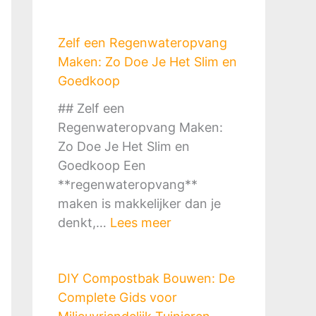
Zelf een Regenwateropvang
Maken: Zo Doe Je Het Slim en
Goedkoop
## Zelf een
Regenwateropvang Maken:
Zo Doe Je Het Slim en
Goedkoop Een
**regenwateropvang**
maken is makkelijker dan je
:
denkt,…
Lees meer
Z
e
DIY Compostbak Bouwen: De
l
Complete Gids voor
f