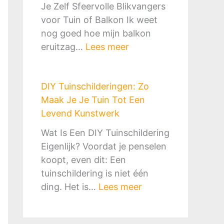
r
e
Je Zelf Sfeervolle Blikvangers
h
t
k
t
voor Tuin of Balkon Ik weet
a
S
o
e
nog goed hoe mijn balkon
a
l
r
G
:
eruitzag…
Lees meer
r
i
f
i
D
d
m
&
d
I
o
e
B
s
DIY Tuinschilderingen: Zo
Y
f
n
B
v
Maak Je Je Tuin Tot Een
T
P
G
Q
o
Levend Kunstwerk
u
i
o
-
o
i
z
Wat Is Een DIY Tuinschildering
e
p
r
n
z
Eigenlijk? Voordat je penselen
d
l
M
o
a
koopt, even dit: Een
k
e
i
r
o
tuinschildering is niet één
o
k
l
n
v
:
ding. Het is…
Lees meer
o
:
i
a
e
D
p
Z
e
m
n
I
o
u
e