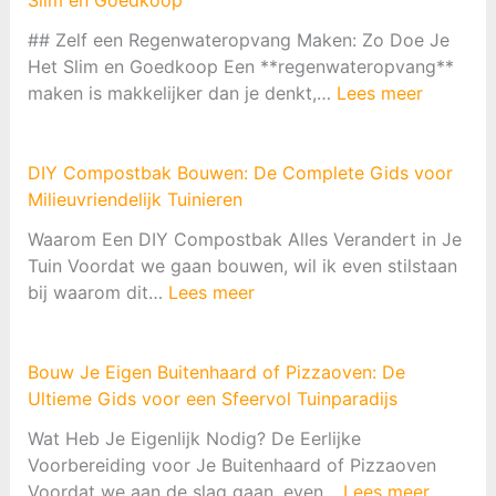
Slim en Goedkoop
## Zelf een Regenwateropvang Maken: Zo Doe Je
Het Slim en Goedkoop Een **regenwateropvang**
:
maken is makkelijker dan je denkt,…
Lees meer
Z
e
l
DIY Compostbak Bouwen: De Complete Gids voor
f
Milieuvriendelijk Tuinieren
e
Waarom Een DIY Compostbak Alles Verandert in Je
e
Tuin Voordat we gaan bouwen, wil ik even stilstaan
n
:
bij waarom dit…
Lees meer
R
D
e
I
g
Y
Bouw Je Eigen Buitenhaard of Pizzaoven: De
e
C
Ultieme Gids voor een Sfeervol Tuinparadijs
n
o
w
Wat Heb Je Eigenlijk Nodig? De Eerlijke
m
a
Voorbereiding voor Je Buitenhaard of Pizzaoven
p
t
:
Voordat we aan de slag gaan, even…
Lees meer