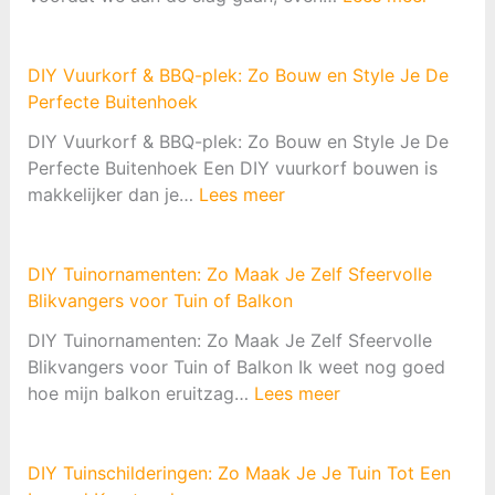
o
e
B
s
r
o
t
o
u
DIY Vuurkorf & BBQ-plek: Zo Bouw en Style Je De
b
p
w
Perfecte Buitenhoek
a
v
J
k
DIY Vuurkorf & BBQ-plek: Zo Bouw en Style Je De
a
e
B
Perfecte Buitenhoek Een DIY vuurkorf bouwen is
n
E
o
:
makkelijker dan je…
Lees meer
g
i
u
D
M
g
w
I
a
e
e
Y
DIY Tuinornamenten: Zo Maak Je Zelf Sfeervolle
k
n
n
V
Blikvangers voor Tuin of Balkon
e
B
:
u
n
u
DIY Tuinornamenten: Zo Maak Je Zelf Sfeervolle
D
u
:
i
Blikvangers voor Tuin of Balkon Ik weet nog goed
e
r
:
Z
t
hoe mijn balkon eruitzag…
Lees meer
C
k
D
o
e
o
o
I
D
n
m
r
Y
o
h
DIY Tuinschilderingen: Zo Maak Je Je Tuin Tot Een
p
f